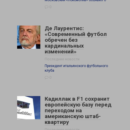
Московский «Локомотив» объявил о
0
Де Лаурентис:
«Современный футбол
обречен без
кардинальных
изменений»
Последние новости
Президент итальянского футбольного
клуба
0
Кадиллак в F1 сохранит
европейскую базу перед
переходом на
американскую штаб-
квартиру
Последние новости