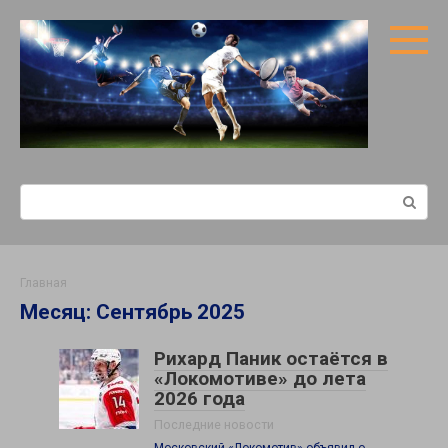
Перейти
к
контенту
Поиск:
Главная
Месяц:
Сентябрь 2025
Рихард Паник остаётся в
«Локомотиве» до лета
2026 года
Последние новости