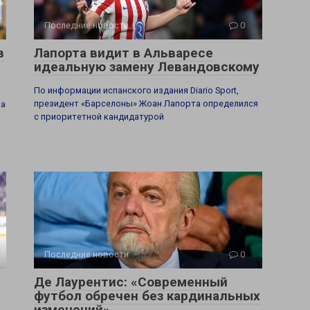
Последние новости
0
в
Лапорта видит в Альваресе
идеальную замену Левандовскому
По информации испанского издания Diario Sport,
президент «Барселоны» Жоан Лапорта определился
ра
с приоритетной кандидатурой
Последние новости
0
Де Лаурентис: «Современный
футбол обречен без кардинальных
изменений»