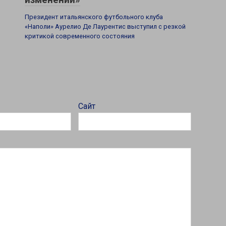
Президент итальянского футбольного клуба
«Наполи» Аурелио Де Лаурентис выступил с резкой
критикой современного состояния
Сайт