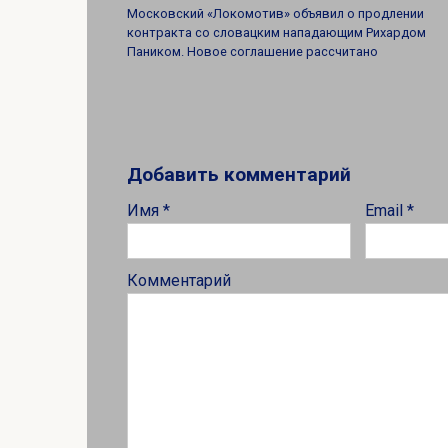
Московский «Локомотив» объявил о продлении
контракта со словацким нападающим Рихардом
Паником. Новое соглашение рассчитано
Добавить комментарий
Имя
*
Email
*
Комментарий