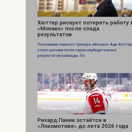
Последние новости
0
Хюттер рискует потерять работу 
«Монако» после спада
результатов
Положение главного тренера «Монако» Ади Хютте
стало шатким после серии неубедительных
результатов команды. По
Последние новости
0
Рихард Паник остаётся в
«Локомотиве» до лета 2026 года