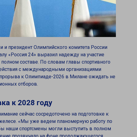
и и президент Олимпийского комитета России
алу «Россия 24» выразил надежду на участие
 полном составе. По словам главы спортивного
действия с международными организациями
 прорыва к Олимпиаде-2026 в Милане ожидать не
ионных отборов.
ка к 2028 году
нимание сейчас сосредоточено на подготовке к
желесе. «Мы уже ведем планомерную работу по
бы наши спортсмены могли выступить в полном
вление прозвучало на фоне продолжающегося