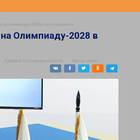
ку на Олимпиаду-2028 в Лос-Анджелесе
 на Олимпиаду-2028 в
Рубрика:
Последние новости
Автор:
admin