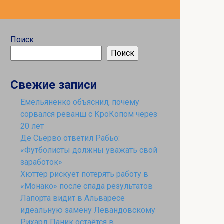
Поиск
Поиск
Свежие записи
Емельяненко объяснил, почему
сорвался реванш с КроКопом через
20 лет
Де Сьерво ответил Рабьо:
«Футболисты должны уважать свой
заработок»
Хюттер рискует потерять работу в
«Монако» после спада результатов
Лапорта видит в Альваресе
идеальную замену Левандовскому
Рихард Паник остаётся в