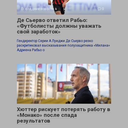
Последние новости
0
Де Сьерво ответил Рабьо:
«Футболисты должны уважать
свой заработок»
Гендиректор Серии А Луиджи Де Сьерво резко
раскритиковал высказывания полузащитника «Милана»
Адриена Рабьо о
Последние новости
0
Хюттер рискует потерять работу в
«Монако» после спада
результатов