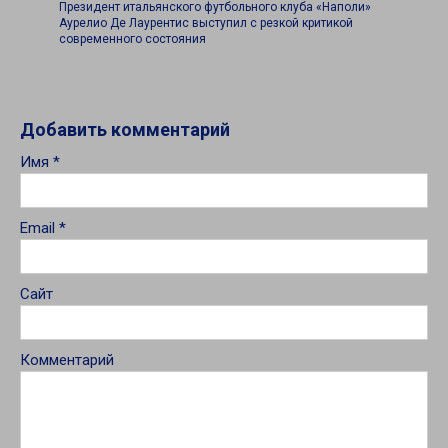
Президент итальянского футбольного клуба «Наполи»
Аурелио Де Лаурентис выступил с резкой критикой
современного состояния
Добавить комментарий
Имя
*
Email
*
Сайт
Комментарий